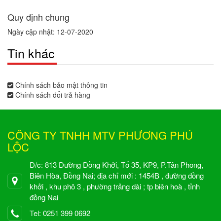
Quy định chung
Ngày cập nhật: 12-07-2020
Tin khác
Chính sách bảo mật thông tin
Chính sách đổi trả hàng
CÔNG TY TNHH MTV PHƯƠNG PHÚ
LỘC
Đ/c: 813 Đường Đồng Khởi, Tổ 35, KP9, P.Tân Phong,
Biên Hòa, Đồng Nai; địa chỉ mới : 1454B , đường đồng
khởi , khu phô 3 , phường trảng dài ; tp biên hoà , tỉnh
đồng Nai
Tel: 0251 399 0692