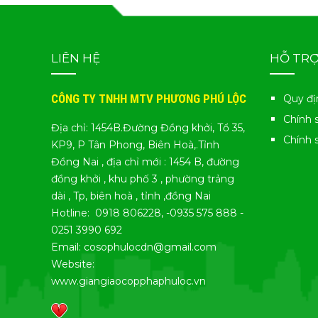
LIÊN HỆ
HỖ TR
CÔNG TY TNHH MTV PHƯƠNG PHÚ LỘC
Quy đị
Chính 
Địa chỉ: 1454B.Đường Đồng khởi, Tổ 35,
Chính 
KP9, P Tân Phong, Biên Hoà,.Tỉnh
Đồng Nai , địa chỉ mới : 1454 B, đường
đồng khởi , khu phố 3 , phường trảng
dài , Tp, biên hoà , tỉnh ,đồng Nai
Hotline: 0918 806228, -0935 575 888 -
0251 3990 692
Email: cosophulocdn@gmail.com
Website:
www.giangiaocopphaphuloc.vn