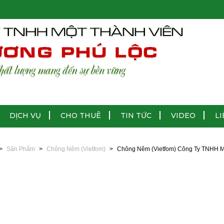
DỊCH VỤ
CHO THUÊ
TIN TỨC
VIDEO
LI
Sản Phẩm
Chông Nêm (vietfom)
Chông Nêm (vietfom) Công Ty TNHH 