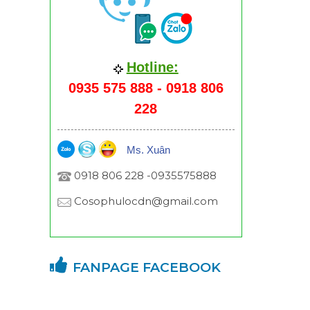
Hotline:
0935 575 888 - 0918 806
228
Ms. Xuân
0918 806 228 -0935575888
Cosophulocdn@gmail.com
FANPAGE FACEBOOK