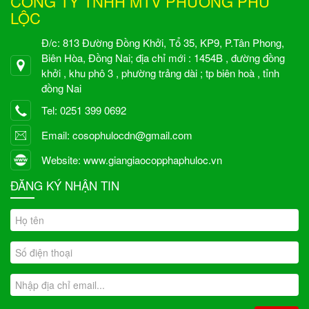
CÔNG TY TNHH MTV PHƯƠNG PHÚ
LỘC
Đ/c: 813 Đường Đồng Khởi, Tổ 35, KP9, P.Tân Phong,
Biên Hòa, Đồng Nai; địa chỉ mới : 1454B , đường đồng
khởi , khu phô 3 , phường trảng dài ; tp biên hoà , tỉnh
đồng Nai
Tel: 0251 399 0692
Email: cosophulocdn@gmail.com
Website: www.giangiaocopphaphuloc.vn
ĐĂNG KÝ NHẬN TIN