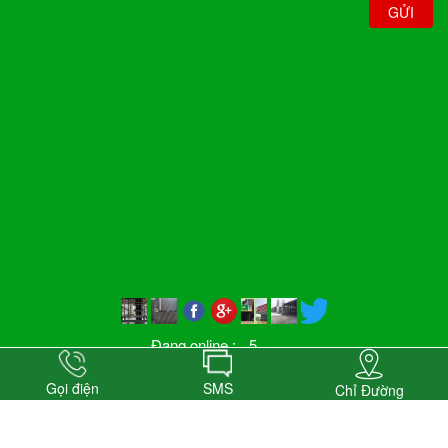
GỬI
Đang online :
5
Hôm nay :
369
Tuần này :
2635
Gọi điện
SMS
Chỉ Đường
Tổng truy cập :
509900