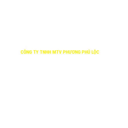
LIÊN HỆ
HỖ TR
CÔNG TY TNHH MTV PHƯƠNG PHÚ LỘC
Quy đị
Chính 
Địa chỉ: 1454B.Đường Đồng khởi, Tổ 35,
Chính 
KP9, P Tân Phong, Biên Hoà,.Tỉnh
Đồng Nai , địa chỉ mới : 1454 B, đường
đồng khởi , khu phố 3 , phường trảng
dài , Tp, biên hoà , tỉnh ,đồng Nai
Hotline: 0918 806228, -0935 575 888 -
0251 3990 692
Email: cosophulocdn@gmail.com
Website:
www.giangiaocopphaphuloc.vn