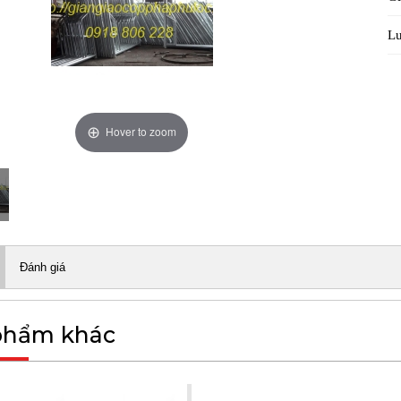
Lư
Hover to zoom
Đánh giá
phẩm khác