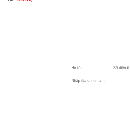
Ợ KHÁCH HÀNG
ĐĂNG KÝ NHẬN TIN
Hãy để địa chỉ email của bạn để
nh chung
thông tin mới nhất từ chúng tôi.
sách bảo mật thông tin
sách đổi trả hàng