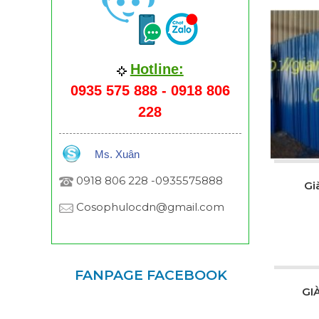
Hotline:
0935 575 888 - 0918 806
228
Ms. Xuân
0918 806 228 -0935575888
Gi
Cosophulocdn@gmail.com
FANPAGE FACEBOOK
GI