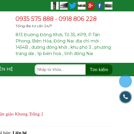
0935 575 888 - 0918 806 228
Tổng đài tư vấn 24/7
813 Đường Đồng Khởi, Tổ 35, KP9, P.Tân
Phong, Biên Hòa, Đồng Nai; địa chỉ mới :
1454B , đường đồng khởi , khu phô 3 , phường
trảng dài ; tp biên hoà , tỉnh đồng Nai
ÊN HỆ
Tìm kiếm
àn giáo Khung Trắng 2
á bán:
Liên hệ