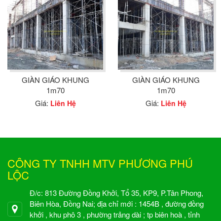
GIÀN GIÁO KHUNG
GIÀN GIÁO KHUNG
1m70
1m70
Giá:
Giá:
Liên Hệ
Liên Hệ
CÔNG TY TNHH MTV PHƯƠNG PHÚ
LỘC
Đ/c: 813 Đường Đồng Khởi, Tổ 35, KP9, P.Tân Phong,
Biên Hòa, Đồng Nai; địa chỉ mới : 1454B , đường đồng
khởi , khu phô 3 , phường trảng dài ; tp biên hoà , tỉnh