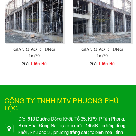
GIÀN GIÁO KHUNG
GIÀN GIÁO KHUNG
1m70
1m70
Giá:
Giá:
Liên Hệ
Liên Hệ
CÔNG TY TNHH MTV PHƯƠNG PHÚ
LỘC
Đ/c: 813 Đường Đồng Khởi, Tổ 35, KP9, P.Tân Phong,
Biên Hòa, Đồng Nai; địa chỉ mới : 1454B , đường đồng
khởi , khu phô 3 , phường trảng dài ; tp biên hoà , tỉnh