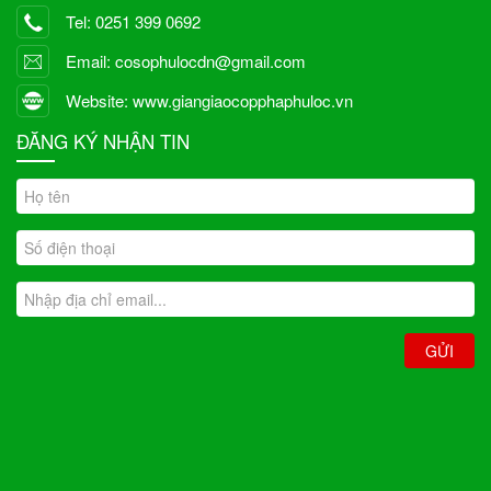
Tel: 0251 399 0692
Email: cosophulocdn@gmail.com
Website: www.giangiaocopphaphuloc.vn
ĐĂNG KÝ NHẬN TIN
GỬI