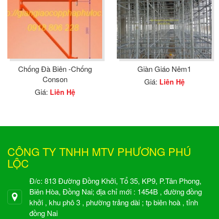
Chống Đà Biên -Chống
Giàn Giáo Nêm1
Conson
Giá:
Liên Hệ
Giá:
Liên Hệ
CÔNG TY TNHH MTV PHƯƠNG PHÚ
LỘC
Đ/c: 813 Đường Đồng Khởi, Tổ 35, KP9, P.Tân Phong,
Biên Hòa, Đồng Nai; địa chỉ mới : 1454B , đường đồng
khởi , khu phô 3 , phường trảng dài ; tp biên hoà , tỉnh
đồng Nai