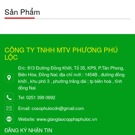
Sản Phẩm
CÔNG TY TNHH MTV PHƯƠNG PHÚ
LỘC
Đ/c: 813 Đường Đồng Khởi, Tổ 35, KP9, P.Tân Phong,
Biên Hòa, Đồng Nai; địa chỉ mới : 1454B , đường đồng
khởi , khu phô 3 , phường trảng dài ; tp biên hoà , tỉnh
đồng Nai
Tel: 0251 399 0692
Email: cosophulocdn@gmail.com
Website: www.giangiaocopphaphuloc.vn
ĐĂNG KÝ NHẬN TIN