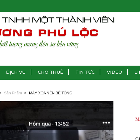
DỊCH VỤ
CHO THUÊ
TIN TỨC
VIDEO
LI
Sản Phẩm
MÁY XOA NÊN BÊ TÔNG
M
Gi