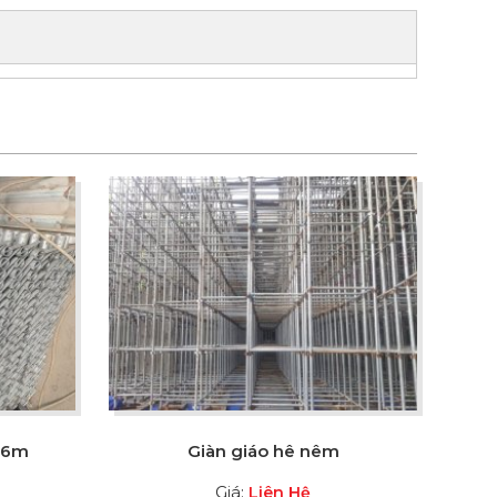
96m
Giàn giáo hê nêm
Giá:
Liên Hệ