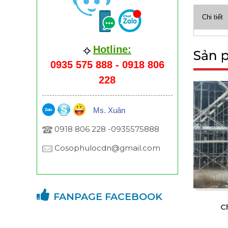
Chi tiết
Hotline:
Sản 
0935 575 888 - 0918 806
228
Ms. Xuân
0918 806 228 -0935575888
Cosophulocdn@gmail.com
FANPAGE FACEBOOK
C