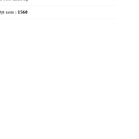
ợt xem :
1560