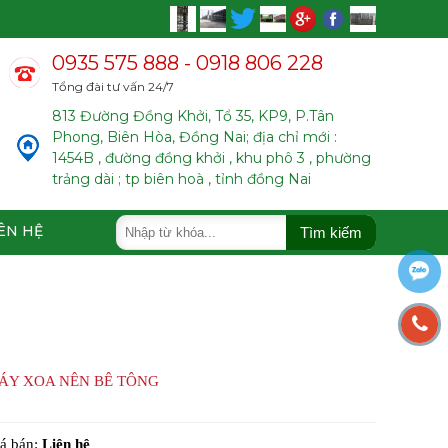
0935 575 888 - 0918 806 228
Tổng đài tư vấn 24/7
813 Đường Đồng Khởi, Tổ 35, KP9, P.Tân
Phong, Biên Hòa, Đồng Nai; địa chỉ mới :
1454B , đường đồng khởi , khu phô 3 , phường
trảng dài ; tp biên hoà , tỉnh đồng Nai
ÊN HỆ
Tìm kiếm
ÁY XOA NÊN BÊ TÔNG
á bán:
Liên hệ