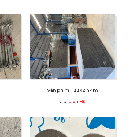
Ván phim 1.22x2,44m
Giá:
Liên Hệ