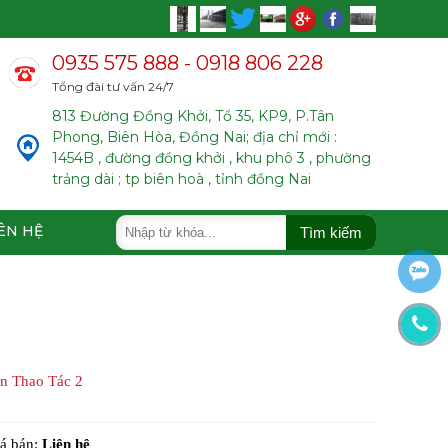
0935 575 888 - 0918 806 228
Tổng đài tư vấn 24/7
813 Đường Đồng Khởi, Tổ 35, KP9, P.Tân
Phong, Biên Hòa, Đồng Nai; địa chỉ mới :
1454B , đường đồng khởi , khu phô 3 , phường
trảng dài ; tp biên hoà , tỉnh đồng Nai
ÊN HỆ
Tìm kiếm
n Thao Tác 2
á bán:
Liên hệ