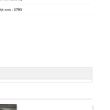
ợt xem :
1793