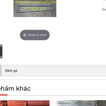
Lư
Hover to zoom
Đánh giá
phẩm khác