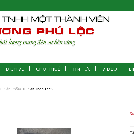
DỊCH VỤ
CHO THUÊ
TIN TỨC
VIDEO
LI
Sản Phẩm
Sàn Thao Tác 2
Sà
Gi