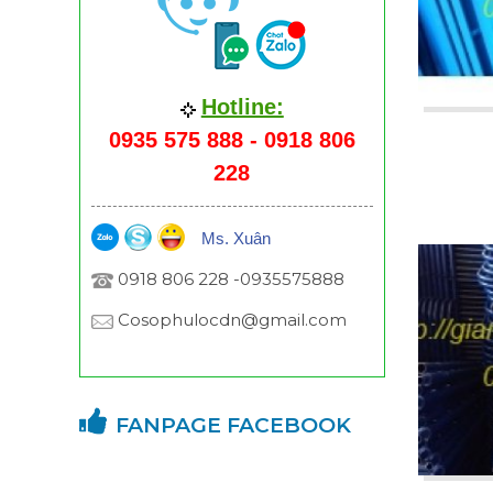
Hotline:
0935 575 888 - 0918 806
228
Ms. Xuân
0918 806 228 -0935575888
Cosophulocdn@gmail.com
FANPAGE FACEBOOK