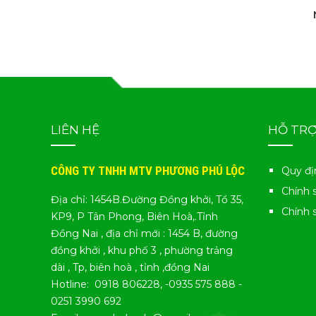
LIÊN HỆ
HỖ TR
CÔNG TY TNHH MTV PHƯƠNG PHÚ LỘC
Quy đị
Chính 
Địa chỉ: 1454B.Đường Đồng khởi, Tổ 35,
Chính 
KP9, P Tân Phong, Biên Hoà,.Tỉnh
Đồng Nai , địa chỉ mới : 1454 B, đường
đồng khởi , khu phố 3 , phường trảng
dài , Tp, biên hoà , tỉnh ,đồng Nai
Hotline: 0918 806228, -0935 575 888 -
0251 3990 692