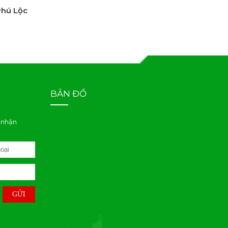
Phú Lộc
BẢN ĐỒ
 nhận
GỬI